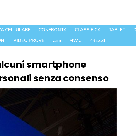
A CELLULARE
CONFRONTA
CLASSIFICA
TABLET
D
NI
VIDEO PROVE
CES
MWC
PREZZI
lcuni smartphone
ersonali senza consenso