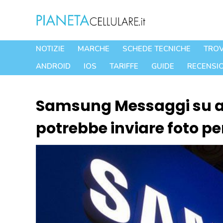
Vai
al
contenuto
NOTIZIE
MARCHE
SCHEDE TECNICHE
TROV
ANDROID
IOS
TARIFFE
GUIDE
RECENSIO
Samsung Messaggi su a
potrebbe inviare foto p