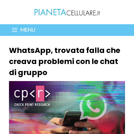
Vai
al
contenuto
MENU
WhatsApp, trovata falla che
creava problemi con le chat
di gruppo