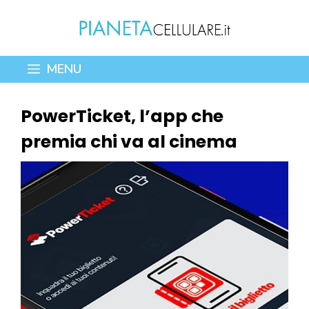
Vai
al
contenuto
MENU
PowerTicket, l’app che
premia chi va al cinema