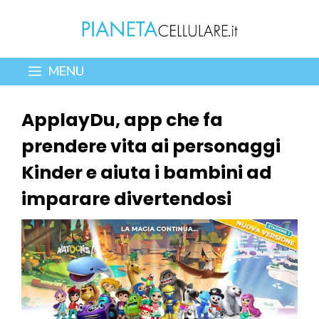
Vai
al
contenuto
MENU
ApplayDu, app che fa
prendere vita ai personaggi
Kinder e aiuta i bambini ad
imparare divertendosi