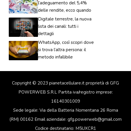
l’adeguamento del 5,4%
delle rendite, ecco quando
Digitale terrestre, la nuova
lista dei canali: tutti i
dettagli
WhatsApp, così scopri dove
si trova l’altra persona: il
metodo infallibile
Copyright © 2023 pianetacellulare.it proprietà di GFG
POWERWEB S.R.L Partita iva/registro imprese:
16140301009
Sede legale: Via della Batteria Nomentana 26 Roma
(RM) 00162 Email aziendale: gfg.powerweb@gmail.com
Codice destinatario: M5UXCR1