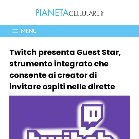
Vai
al
contenuto
MENU
Twitch presenta Guest Star,
strumento integrato che
consente ai creator di
invitare ospiti nelle dirette