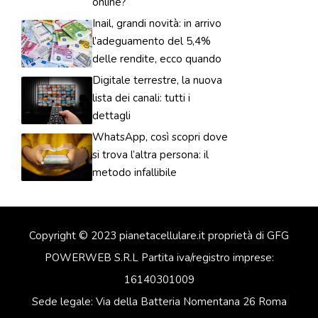
online?
Inail, grandi novità: in arrivo
l’adeguamento del 5,4%
delle rendite, ecco quando
Digitale terrestre, la nuova
lista dei canali: tutti i
dettagli
WhatsApp, così scopri dove
si trova l’altra persona: il
metodo infallibile
Copyright © 2023 pianetacellulare.it proprietà di GFG
POWERWEB S.R.L Partita iva/registro imprese:
16140301009
Sede legale: Via della Batteria Nomentana 26 Roma