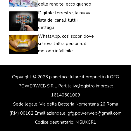
delle rendite, ecco quando
Digitale terrestre, la nuova
lista dei canali: tutti i
dettagli
WhatsApp, così scopri dove
si trova l’altra persona: il
metodo infallibile
Copyright © 2023 pianetacellulare.it proprietà di GFG
POWERWEB S.R.L Partita iva/registro imprese:
16140301009
Sede legale: Via della Batteria Nomentana 26 Roma
(RM) 00162 Email aziendale: gfg.powerweb@gmail.com
Codice destinatario: M5UXCR1