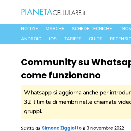
Vai
al
contenuto
NOTIZIE
MARCHE
SCHEDE TECNICHE
TROV
ANDROID
IOS
TARIFFE
GUIDE
RECENSIO
Community su Whatsapp 
come funzionano
Whatsapp si aggiorna anche per introdurr
32 il limite di membri nelle chiamate video
gruppi.
Simone Ziggiotto
3 Novembre 2022
Scritto da
il