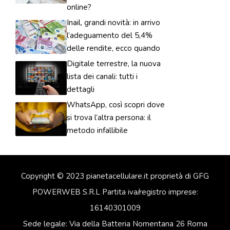
online?
Inail, grandi novità: in arrivo
l’adeguamento del 5,4%
delle rendite, ecco quando
Digitale terrestre, la nuova
lista dei canali: tutti i
dettagli
WhatsApp, così scopri dove
si trova l’altra persona: il
metodo infallibile
Copyright © 2023 pianetacellulare.it proprietà di GFG
POWERWEB S.R.L Partita iva/registro imprese:
16140301009
Sede legale: Via della Batteria Nomentana 26 Roma