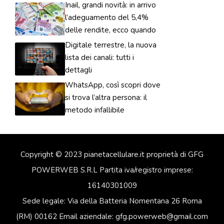
Inail, grandi novità: in arrivo
l’adeguamento del 5,4%
delle rendite, ecco quando
Digitale terrestre, la nuova
lista dei canali: tutti i
dettagli
WhatsApp, così scopri dove
si trova l’altra persona: il
metodo infallibile
Copyright © 2023 pianetacellulare.it proprietà di GFG
POWERWEB S.R.L Partita iva/registro imprese:
16140301009
Sede legale: Via della Batteria Nomentana 26 Roma
(RM) 00162 Email aziendale: gfg.powerweb@gmail.com