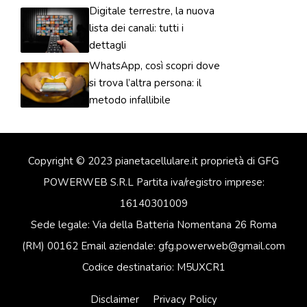
Digitale terrestre, la nuova
lista dei canali: tutti i
dettagli
WhatsApp, così scopri dove
si trova l’altra persona: il
metodo infallibile
Copyright © 2023 pianetacellulare.it proprietà di GFG
POWERWEB S.R.L Partita iva/registro imprese:
16140301009
Sede legale: Via della Batteria Nomentana 26 Roma
(RM) 00162 Email aziendale: gfg.powerweb@gmail.com
Codice destinatario: M5UXCR1
Disclaimer
Privacy Policy