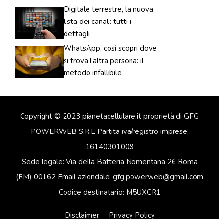
Digitale terrestre, la nuova
lista dei canali: tutti i
dettagli
WhatsApp, così scopri dove
si trova l’altra persona: il
metodo infallibile
Copyright © 2023 pianetacellulare.it proprietà di GFG
POWERWEB S.R.L Partita iva/registro imprese:
16140301009
Sede legale: Via della Batteria Nomentana 26 Roma
(RM) 00162 Email aziendale: gfg.powerweb@gmail.com
Codice destinatario: M5UXCR1
Disclaimer
Privacy Policy