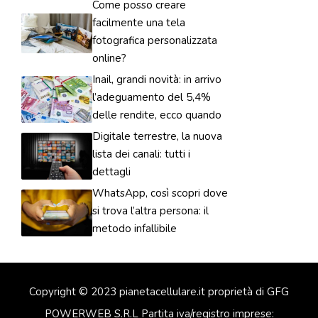
Come posso creare
facilmente una tela
fotografica personalizzata
online?
Inail, grandi novità: in arrivo
l’adeguamento del 5,4%
delle rendite, ecco quando
Digitale terrestre, la nuova
lista dei canali: tutti i
dettagli
WhatsApp, così scopri dove
si trova l’altra persona: il
metodo infallibile
Copyright © 2023 pianetacellulare.it proprietà di GFG
POWERWEB S.R.L Partita iva/registro imprese: