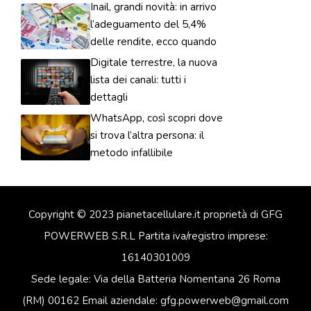
Inail, grandi novità: in arrivo
l’adeguamento del 5,4%
delle rendite, ecco quando
Digitale terrestre, la nuova
lista dei canali: tutti i
dettagli
WhatsApp, così scopri dove
si trova l’altra persona: il
metodo infallibile
Copyright © 2023 pianetacellulare.it proprietà di GFG
POWERWEB S.R.L Partita iva/registro imprese:
16140301009
Sede legale: Via della Batteria Nomentana 26 Roma
(RM) 00162 Email aziendale: gfg.powerweb@gmail.com