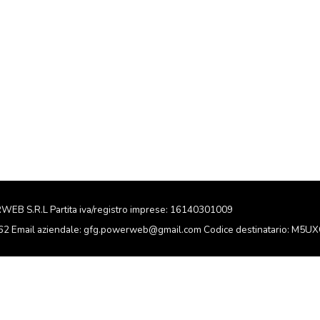
RWEB S.R.L Partita iva/registro imprese: 16140301009
162 Email aziendale: gfg.powerweb@gmail.com Codice destinatario: M5U