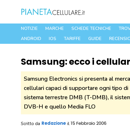
Vai
al
contenuto
NOTIZIE
MARCHE
SCHEDE TECNICHE
TROV
ANDROID
IOS
TARIFFE
GUIDE
RECENSIO
Samsung: ecco i cellula
Samsung Electronics si presenta al merca
cellulari capaci di supportare ogni tipo di
sistema terrestre DMB (T-DMB), il siste
DVB-H e quello Media FLO
Redazione
15 Febbraio 2006
Scritto da
il