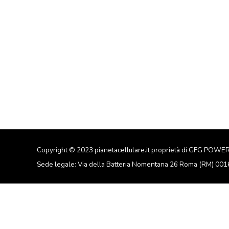
Copyright © 2023 pianetacellulare.it proprietà di GFG POWE
Sede legale: Via della Batteria Nomentana 26 Roma (RM) 00