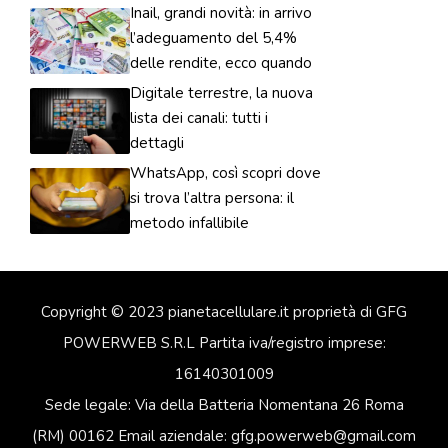
Inail, grandi novità: in arrivo
l’adeguamento del 5,4%
delle rendite, ecco quando
Digitale terrestre, la nuova
lista dei canali: tutti i
dettagli
WhatsApp, così scopri dove
si trova l’altra persona: il
metodo infallibile
Copyright © 2023 pianetacellulare.it proprietà di GFG
POWERWEB S.R.L Partita iva/registro imprese:
16140301009
Sede legale: Via della Batteria Nomentana 26 Roma
(RM) 00162 Email aziendale: gfg.powerweb@gmail.com