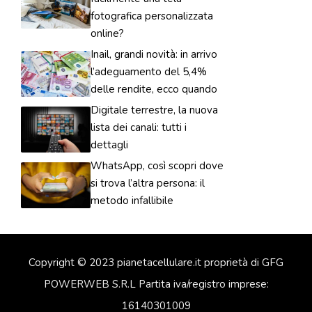
fotografica personalizzata
online?
Inail, grandi novità: in arrivo
l’adeguamento del 5,4%
delle rendite, ecco quando
Digitale terrestre, la nuova
lista dei canali: tutti i
dettagli
WhatsApp, così scopri dove
si trova l’altra persona: il
metodo infallibile
Copyright © 2023 pianetacellulare.it proprietà di GFG
POWERWEB S.R.L Partita iva/registro imprese:
16140301009