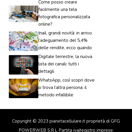
Come posso creare
facilmente una tela
fotografica personalizzata
online?
Inail, grandi novità: in arrivo
l’adeguamento del 5,4%
delle rendite, ecco quando
Digitale terrestre, la nuova
lista dei canali: tutti i
dettagli
WhatsApp, così scopri dove
si trova l’altra persona: il
metodo infallibile
Copyright © 2023 pianetacellulare.it proprietà di GFG
POWERWEB S.R.L Partita iva/registro imprese: