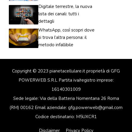
Digitale terrestre, la nuova
lista dei canali: tutti i
dettagli
WhatsApp, così scopri dove
si trova l’altra persona: il
metodo infallibile
Copyright © 2023 pianetacellulare.it proprietà di GFG
POWERWEB S.R.L Partita iva/registro imprese:
16140301009
Sede legale: Via della Batteria Nomentana 26 Roma
(RM) 00162 Email aziendale: gfg.powerweb@gmail.com
Codice destinatario: M5UXCR1
Disclaimer
Privacy Policy