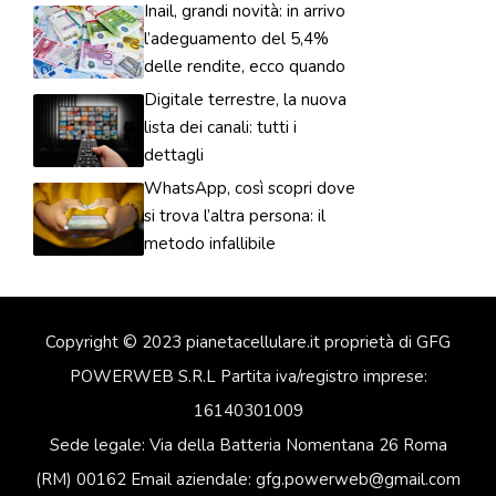
Inail, grandi novità: in arrivo
l’adeguamento del 5,4%
delle rendite, ecco quando
Digitale terrestre, la nuova
lista dei canali: tutti i
dettagli
WhatsApp, così scopri dove
si trova l’altra persona: il
metodo infallibile
Copyright © 2023 pianetacellulare.it proprietà di GFG
POWERWEB S.R.L Partita iva/registro imprese:
16140301009
Sede legale: Via della Batteria Nomentana 26 Roma
(RM) 00162 Email aziendale: gfg.powerweb@gmail.com