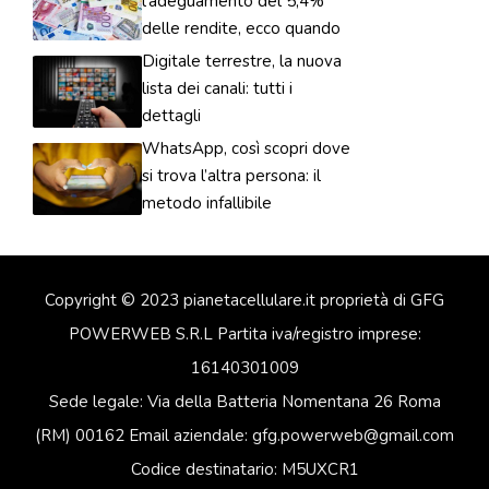
l’adeguamento del 5,4%
delle rendite, ecco quando
Digitale terrestre, la nuova
lista dei canali: tutti i
dettagli
WhatsApp, così scopri dove
si trova l’altra persona: il
metodo infallibile
Copyright © 2023 pianetacellulare.it proprietà di GFG
POWERWEB S.R.L Partita iva/registro imprese:
16140301009
Sede legale: Via della Batteria Nomentana 26 Roma
(RM) 00162 Email aziendale: gfg.powerweb@gmail.com
Codice destinatario: M5UXCR1