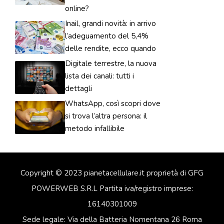
online?
Inail, grandi novità: in arrivo
l’adeguamento del 5,4%
delle rendite, ecco quando
Digitale terrestre, la nuova
lista dei canali: tutti i
dettagli
WhatsApp, così scopri dove
si trova l’altra persona: il
metodo infallibile
Copyright © 2023 pianetacellulare.it proprietà di GFG
POWERWEB S.R.L Partita iva/registro imprese:
16140301009
Sede legale: Via della Batteria Nomentana 26 Roma