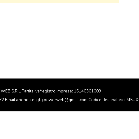
RWEB S.R.L Partita iva/registro imprese: 16140301009
162 Email aziendale: gfg.powerweb@gmail.com Codice destinatario: M5U