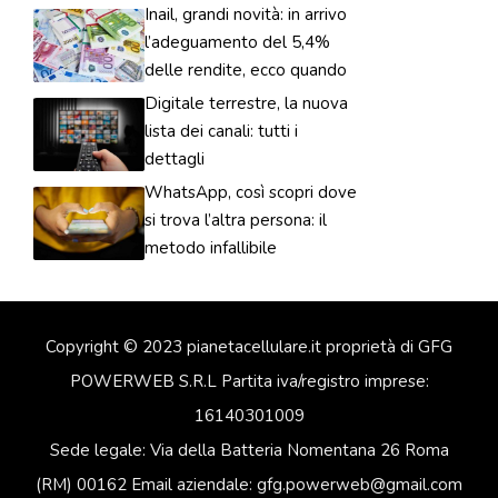
Inail, grandi novità: in arrivo
l’adeguamento del 5,4%
delle rendite, ecco quando
Digitale terrestre, la nuova
lista dei canali: tutti i
dettagli
WhatsApp, così scopri dove
si trova l’altra persona: il
metodo infallibile
Copyright © 2023 pianetacellulare.it proprietà di GFG
POWERWEB S.R.L Partita iva/registro imprese:
16140301009
Sede legale: Via della Batteria Nomentana 26 Roma
(RM) 00162 Email aziendale: gfg.powerweb@gmail.com