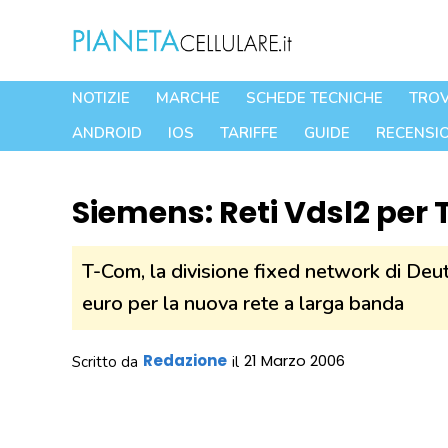
Vai
al
contenuto
NOTIZIE
MARCHE
SCHEDE TECNICHE
TROV
ANDROID
IOS
TARIFFE
GUIDE
RECENSIO
Siemens: Reti Vdsl2 per
T-Com, la divisione fixed network di Deut
euro per la nuova rete a larga banda
Redazione
21 Marzo 2006
Scritto da
il