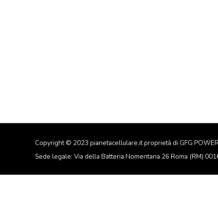
Copyright © 2023 pianetacellulare.it proprietà di GFG POWE
Sede legale: Via della Batteria Nomentana 26 Roma (RM) 00