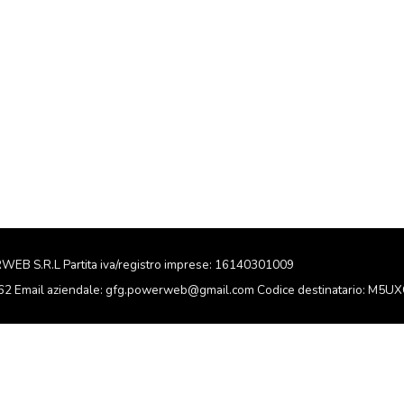
RWEB S.R.L Partita iva/registro imprese: 16140301009
162 Email aziendale: gfg.powerweb@gmail.com Codice destinatario: M5U