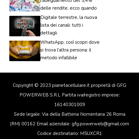
l’adeguamento del 5,4%
delle rendite, ecco quando
Digitale terrestre, la nuova
lista dei canali: tutti i
dettagli
WhatsApp, così scopri dove
si trova l’altra persona: il
metodo infallibile
Copyright © 2023 pianetacellulare.it proprietà di GFG
POWERWEB S.R.L Partita iva/registro imprese:
16140301009
Sede legale: Via della Batteria Nomentana 26 Roma
(RM) 00162 Email aziendale: gfg.powerweb@gmail.com
Codice destinatario: M5UXCR1