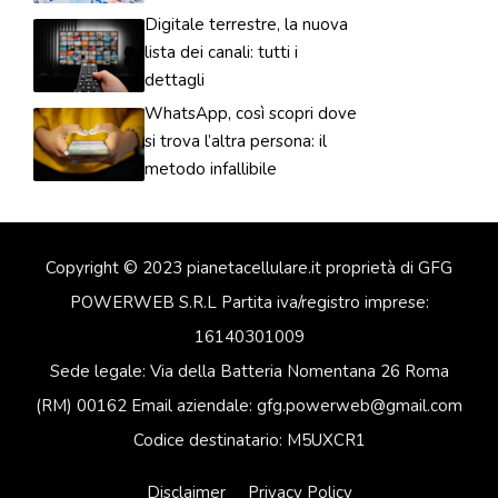
Digitale terrestre, la nuova
lista dei canali: tutti i
dettagli
WhatsApp, così scopri dove
si trova l’altra persona: il
metodo infallibile
Copyright © 2023 pianetacellulare.it proprietà di GFG
POWERWEB S.R.L Partita iva/registro imprese:
16140301009
Sede legale: Via della Batteria Nomentana 26 Roma
(RM) 00162 Email aziendale: gfg.powerweb@gmail.com
Codice destinatario: M5UXCR1
Disclaimer
Privacy Policy