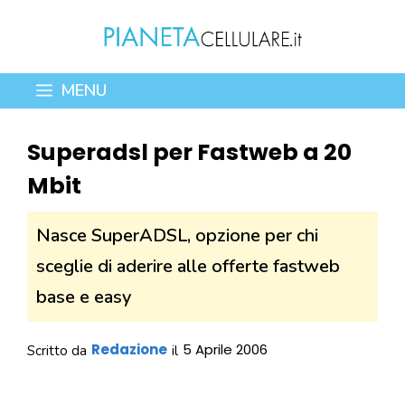
Vai
al
contenuto
MENU
Superadsl per Fastweb a 20
Mbit
Nasce SuperADSL, opzione per chi
sceglie di aderire alle offerte fastweb
base e easy
Redazione
5 Aprile 2006
Scritto da
il