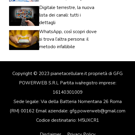
Digitale terrestre, la nuova
lista dei canali: tutti i
dettagli
WhatsApp, così scopri dove
si trova l’altra persona: il
metodo infallibile
Copyright © 2023 pianetacellulare.it proprietà di GFG
POWERWEB S.R.L Partita iva/registro imprese:
16140301009
Sede legale: Via della Batteria Nomentana 26 Roma
(RM) 00162 Email aziendale: gfg.powerweb@gmail.com
Codice destinatario: M5UXCR1
Disclaimer
Privacy Policy