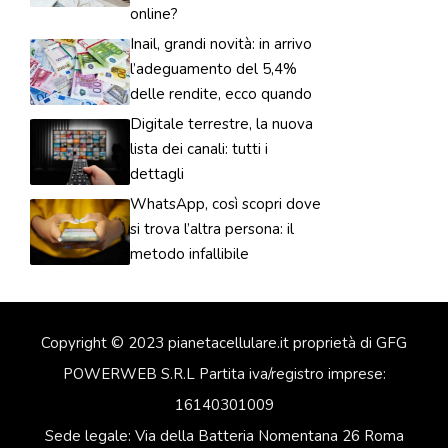
online?
Inail, grandi novità: in arrivo
l’adeguamento del 5,4%
delle rendite, ecco quando
Digitale terrestre, la nuova
lista dei canali: tutti i
dettagli
WhatsApp, così scopri dove
si trova l’altra persona: il
metodo infallibile
Copyright © 2023 pianetacellulare.it proprietà di GFG
POWERWEB S.R.L Partita iva/registro imprese:
16140301009
Sede legale: Via della Batteria Nomentana 26 Roma