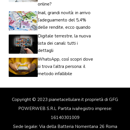
online?
Inail, grandi novità: in arrivo
l’adeguamento del 5,4%
delle rendite, ecco quando
Digitale terrestre, la nuova
lista dei canali: tutti i
dettagli
WhatsApp, così scopri dove
si trova l’altra persona: il
metodo infallibile
Copyright © 2023 pianetacellulare.it proprietà di GFG
POWERWEB S.R.L Partita iva/registro imprese:
16140301009
Sede legale: Via della Batteria Nomentana 26 Roma