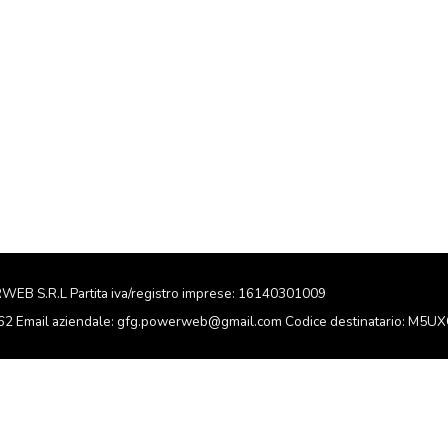
RWEB S.R.L Partita iva/registro imprese: 16140301009
162 Email aziendale: gfg.powerweb@gmail.com Codice destinatario: M5U