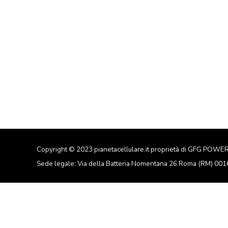
Copyright © 2023 pianetacellulare.it proprietà di GFG POWE
Sede legale: Via della Batteria Nomentana 26 Roma (RM) 00