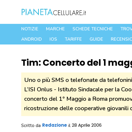
Vai
al
contenuto
NOTIZIE
MARCHE
SCHEDE TECNICHE
TROV
ANDROID
IOS
TARIFFE
GUIDE
RECENSIO
Tim: Concerto del 1 mag
Uno o più SMS o telefonate da telefonini 
L’ISI Onlus - Istituto Sindacale per la Co
concerto del 1° Maggio a Roma promuove 
ricostruzione delle cooperative giovanili 
Redazione
28 Aprile 2006
Scritto da
il