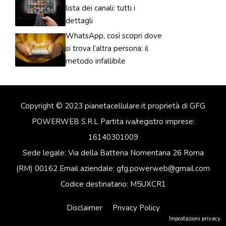
lista dei canali: tutti i
dettagli
WhatsApp, così scopri dove
si trova l’altra persona: il
metodo infallibile
Copyright © 2023 pianetacellulare.it proprietà di GFG
POWERWEB S.R.L Partita iva/registro imprese:
16140301009
Sede legale: Via della Batteria Nomentana 26 Roma
(RM) 00162 Email aziendale: gfg.powerweb@gmail.com
Codice destinatario: M5UXCR1
Disclaimer
Privacy Policy
Impostazioni privacy