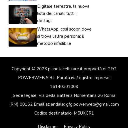
Digitale terrestre, la nuova
lista dei canali: tutti i
dettagli
WhatsApp, così scopri dove
si trova l’altra persona: il
metodo infallibile
Copyright © 2023 pianetacellulare.it proprietà di GFG
POWERWEB S.R.L Partita iva/registro imprese:
16140301009
Sede legale: Via della Batteria Nomentana 26 Roma
(RM) 00162 Email aziendale: gfg.powerweb@gmail.com
Codice destinatario: M5UXCR1
Disclaimer
Privacy Policy