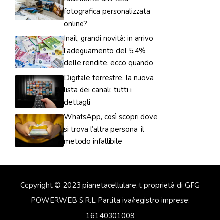
fotografica personalizzata
online?
Inail, grandi novità: in arrivo
l’adeguamento del 5,4%
delle rendite, ecco quando
Digitale terrestre, la nuova
lista dei canali: tutti i
dettagli
WhatsApp, così scopri dove
si trova l’altra persona: il
metodo infallibile
Copyright © 2023 pianetacellulare.it proprietà di GFG
POWERWEB S.R.L Partita iva/registro imprese:
16140301009