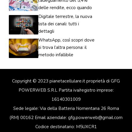
l’adeguamento del 5,4%
delle rendite, ecco quando
Digitale terrestre, la nuova
lista dei canali: tutti i
dettagli
WhatsApp, così scopri dove
si trova l’altra persona: il
metodo infallibile
Copyright © 2023 pianetacellulare.it proprietà di GFG
POWERWEB S.R.L Partita iva/registro imprese:
16140301009
Sede legale: Via della Batteria Nomentana 26 Roma
(RM) 00162 Email aziendale: gfg.powerweb@gmail.com
Codice destinatario: M5UXCR1