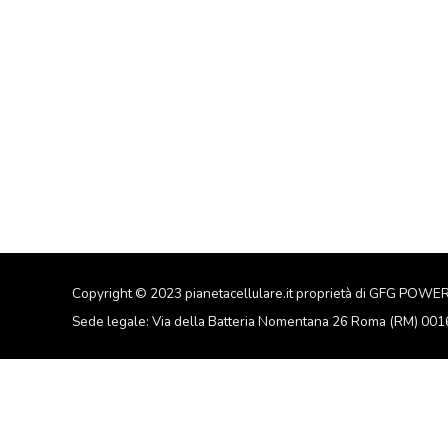
Copyright © 2023 pianetacellulare.it proprietà di GFG POWE
Sede legale: Via della Batteria Nomentana 26 Roma (RM) 00