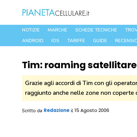
Vai
al
contenuto
NOTIZIE
MARCHE
SCHEDE TECNICHE
TROV
ANDROID
IOS
TARIFFE
GUIDE
RECENSIO
Tim: roaming satellitar
Grazie agli accordi di Tim con gli operator
raggiunto anche nelle zone non coperte da
Redazione
15 Agosto 2006
Scritto da
il