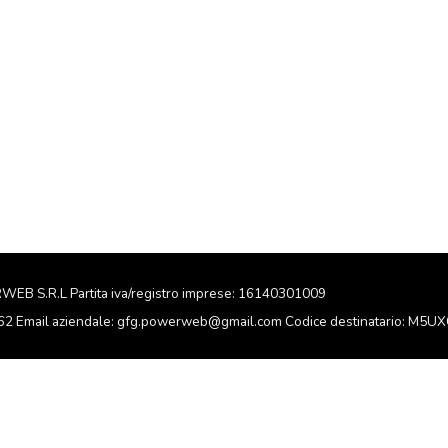
RWEB S.R.L Partita iva/registro imprese: 16140301009
162 Email aziendale: gfg.powerweb@gmail.com Codice destinatario: M5U