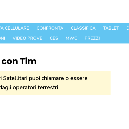
A CELLULARE
CONFRONTA
CLASSIFICA
TABLET
D
NI
VIDEO PROVE
CES
MWC
PREZZI
e con Tim
i Satellitari puoi chiamare o essere
gli operatori terrestri