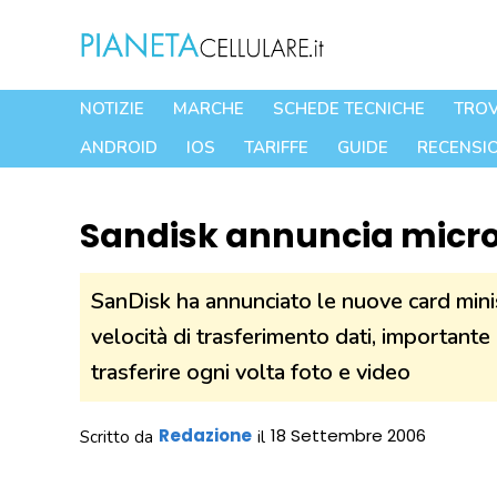
Vai
al
contenuto
NOTIZIE
MARCHE
SCHEDE TECNICHE
TROV
ANDROID
IOS
TARIFFE
GUIDE
RECENSIO
Sandisk annuncia micro
SanDisk ha annunciato le nuove card mini
velocità di trasferimento dati, importante
trasferire ogni volta foto e video
Redazione
18 Settembre 2006
Scritto da
il