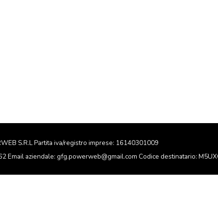
RWEB S.R.L Partita iva/registro imprese: 16140301009
162 Email aziendale: gfg.powerweb@gmail.com Codice destinatario: M5U