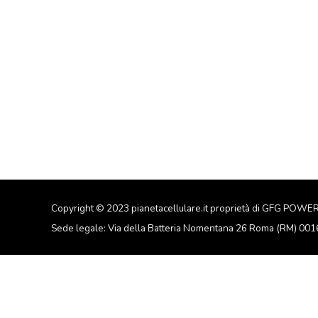
Copyright © 2023 pianetacellulare.it proprietà di GFG POWE
Sede legale: Via della Batteria Nomentana 26 Roma (RM) 00