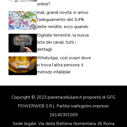
online?
Inail, grandi novità: in arrivo
l’adeguamento del 5,4%
delle rendite, ecco quando
Digitale terrestre, la nuova
lista dei canali: tutti i
dettagli
WhatsApp, così scopri dove
si trova l’altra persona: il
metodo infallibile
Copyright © 2023 pianetacellulare.it proprietà di GFG
POWERWEB S.R.L Partita iva/registro imprese:
16140301009
Sede legale: Via della Batteria Nomentana 26 Roma