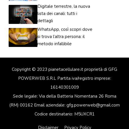
Digitale terrestre, la nuova
lista dei canali: tutti i
dettagli
WhatsApp, così scopri dove
si trova l’altra persona: il
metodo infallibile
Copyright © 2023 pianetacellulare.it proprietà di GFG
POWERWEB S.R.L Partita iva/registro imprese:
16140301009
Sede legale: Via della Batteria Nomentana 26 Roma
(RM) 00162 Email aziendale: gfg.powerweb@gmail.com
Codice destinatario: M5UXCR1
Disclaimer
Privacy Policy