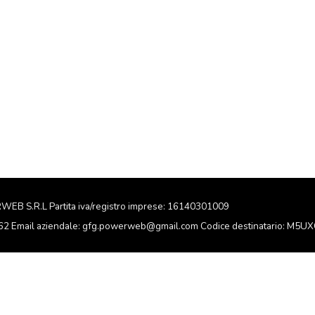
RWEB S.R.L Partita iva/registro imprese: 16140301009
162 Email aziendale: gfg.powerweb@gmail.com Codice destinatario: M5U