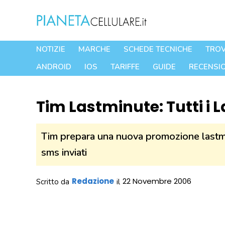
Vai
al
contenuto
NOTIZIE
MARCHE
SCHEDE TECNICHE
TROV
ANDROID
IOS
TARIFFE
GUIDE
RECENSIO
Tim Lastminute: Tutti i 
Tim prepara una nuova promozione lastm
sms inviati
Redazione
22 Novembre 2006
Scritto da
il