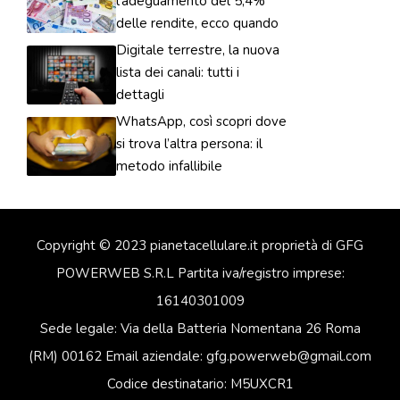
l’adeguamento del 5,4%
delle rendite, ecco quando
Digitale terrestre, la nuova
lista dei canali: tutti i
dettagli
WhatsApp, così scopri dove
si trova l’altra persona: il
metodo infallibile
Copyright © 2023 pianetacellulare.it proprietà di GFG
POWERWEB S.R.L Partita iva/registro imprese:
16140301009
Sede legale: Via della Batteria Nomentana 26 Roma
(RM) 00162 Email aziendale: gfg.powerweb@gmail.com
Codice destinatario: M5UXCR1