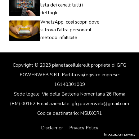
lista dei canali: tutti i
dettagli
WhatsApp, così scopri dove
si trova l’altra persona: il
metodo infallibile
Copyright © 2023 pianetacellulare.it proprietà di GFG
POWERWEB S.R.L Partita iva/registro imprese:
16140301009
Sede legale: Via della Batteria Nomentana 26 Roma
(RM) 00162 Email aziendale: gfg.powerweb@gmail.com
Codice destinatario: M5UXCR1
Disclaimer
Privacy Policy
Impostazioni privacy