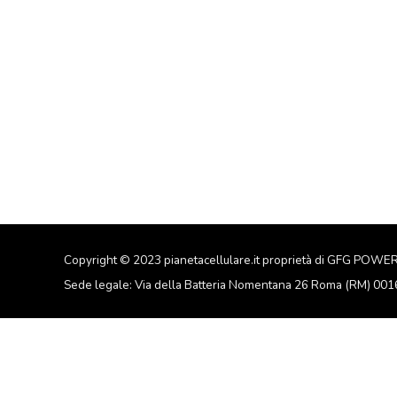
Copyright © 2023 pianetacellulare.it proprietà di GFG POWE
Sede legale: Via della Batteria Nomentana 26 Roma (RM) 00