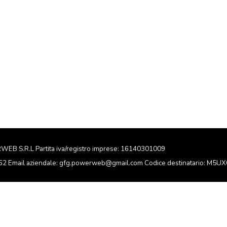
RWEB S.R.L Partita iva/registro imprese: 16140301009
162 Email aziendale: gfg.powerweb@gmail.com Codice destinatario: M5U