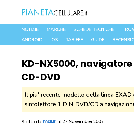
Vai
al
contenuto
NOTIZIE
MARCHE
SCHEDE TECNICHE
TROV
ANDROID
IOS
TARIFFE
GUIDE
RECENSIO
KD-NX5000, navigatore J
CD-DVD
Il piu' recente modello della linea EXAD
sintolettore 1 DIN DVD/CD a navigazione 
mauri
27 Novembre 2007
Scritto da
il