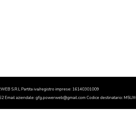
RWEB S.R.L Partita iva/registro imprese: 16140301009
162 Email aziendale: gfg.powerweb@gmail.com Codice destinatario: M5U