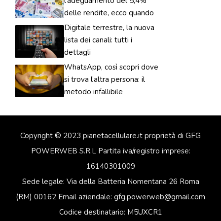
l’adeguamento del 5,4%
delle rendite, ecco quando
Digitale terrestre, la nuova
lista dei canali: tutti i
dettagli
WhatsApp, così scopri dove
si trova l’altra persona: il
metodo infallibile
Copyright © 2023 pianetacellulare.it proprietà di GFG
POWERWEB S.R.L Partita iva/registro imprese:
16140301009
Sede legale: Via della Batteria Nomentana 26 Roma
(RM) 00162 Email aziendale: gfg.powerweb@gmail.com
Codice destinatario: M5UXCR1