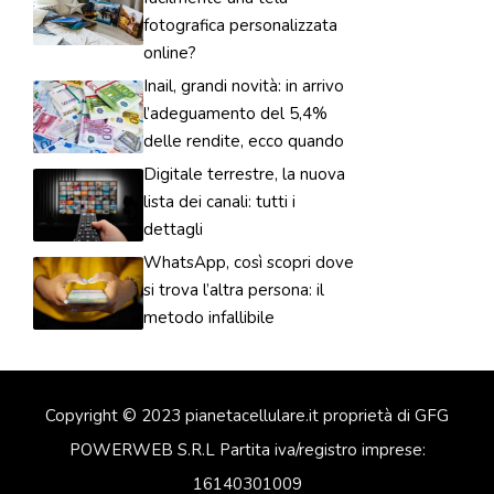
fotografica personalizzata
online?
Inail, grandi novità: in arrivo
l’adeguamento del 5,4%
delle rendite, ecco quando
Digitale terrestre, la nuova
lista dei canali: tutti i
dettagli
WhatsApp, così scopri dove
si trova l’altra persona: il
metodo infallibile
Copyright © 2023 pianetacellulare.it proprietà di GFG
POWERWEB S.R.L Partita iva/registro imprese:
16140301009