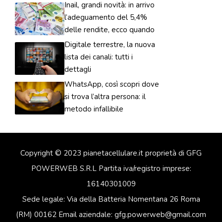
Inail, grandi novità: in arrivo
l’adeguamento del 5,4%
delle rendite, ecco quando
Digitale terrestre, la nuova
lista dei canali: tutti i
dettagli
WhatsApp, così scopri dove
si trova l’altra persona: il
metodo infallibile
Copyright © 2023 pianetacellulare.it proprietà di GFG
POWERWEB S.R.L Partita iva/registro imprese:
16140301009
Sede legale: Via della Batteria Nomentana 26 Roma
(RM) 00162 Email aziendale: gfg.powerweb@gmail.com