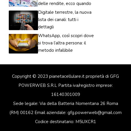
delle rendite, ecco quando
Digitale terrestre, la nuova
lista dei canali: tutti i
dettagli
WhatsApp, così scopri dove
si trova l’altra persona: il
metodo infallibile
Copyright © 2023 pianetacellulare.it proprietà di GFG
POWERWEB S.R.L Partita iva/registro imprese:
16140301009
Sede legale: Via della Batteria Nomentana 26 Roma
(RM) 00162 Email aziendale: gfg.powerweb@gmail.com
Codice destinatario: M5UXCR1