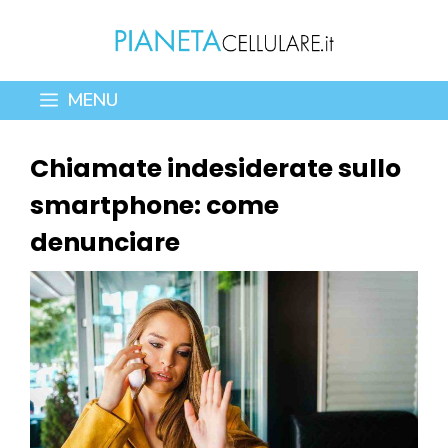
Vai
al
contenuto
MENU
Chiamate indesiderate sullo
smartphone: come
denunciare