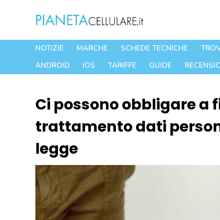
Vai
al
contenuto
NOTIZIE
MARCHE
SCHEDE TECNICHE
TROV
ANDROID
IOS
TARIFFE
GUIDE
RECENSIO
Ci possono obbligare a f
trattamento dati persona
legge